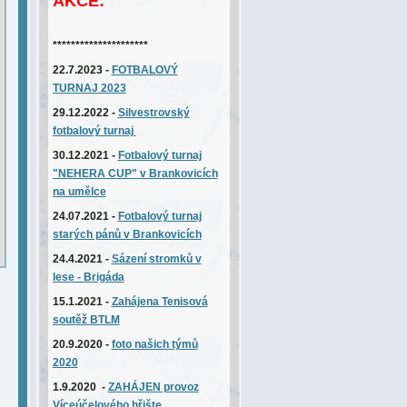
AKCE:
*********************
22.7.2023 -
FOTBALOVÝ
TURNAJ 2023
29.12.2022 -
Silvestrovský
fotbalový turnaj
30.12.2021 -
Fotbalový turnaj
"NEHERA CUP" v Brankovicích
na umělce
24.07.2021 -
Fotbalový turnaj
starých pánů v Brankovicích
24.4.2021 -
Sázení stromků v
lese - Brigáda
15.1.2021 -
Zahájena
T
enisová
soutěž BTLM
20.9.2020 -
foto našich týmů
2020
1.9.2020 -
ZAHÁJEN provoz
Víceúčelového hřište