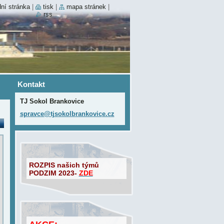
ní stránka
|
tisk
|
mapa stránek
|
rss
Kontakt
TJ Sokol Brankovice
spravce@
tjsokolb
rankovic
e.cz
ROZPIS našich týmů
PODZIM 2023-
ZDE