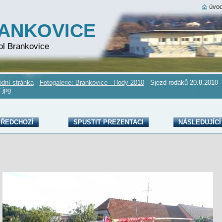
úvod
RANKOVICE
ol Brankovice
dní stránka
-
Fotogalerie: Brankovice - Hody 2010
-
Sjezd rodáků 20.8.2010
.jpg
ŘEDCHOZÍ
SPUSTIT PREZENTACI
NÁSLEDUJÍCÍ