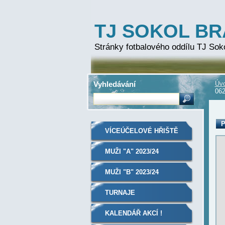
TJ SOKOL B
Stránky fotbalového oddílu TJ Sok
Vyhledávání
Úvo
062
P
VÍCEÚČELOVÉ HŘIŠTĚ
MUŽI "A" 2023/24
MUŽI "B" 2023/24
TURNAJE
KALENDÁŘ AKCÍ !