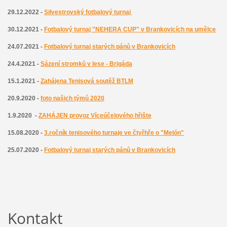
29.12.2022 -
Silvestrovský fotbalový turnaj
30.12.2021 -
Fotbalový turnaj "NEHERA CUP" v Brankovicích na umělce
24.07.2021 -
Fotbalový turnaj starých pánů v Brankovicích
24.4.2021 -
Sázení stromků v lese - Brigáda
15.1.2021 -
Zahájena
T
enisová soutěž BTLM
20.9.2020 -
foto našich týmů 2020
1.9.2020 -
ZAHÁJEN provoz Víceúčelového hřište
15.08.2020 -
3.ročník tenisového turnaje ve čtyřhře o "Melón"
25.07.2020 -
Fotbalový turnaj starých pánů v Brankovicích
Kontakt