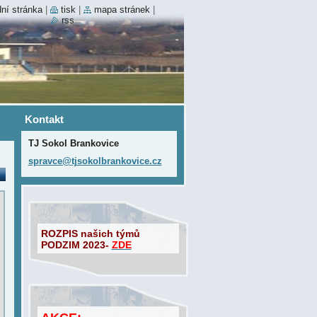
ní stránka
|
tisk
|
mapa stránek
|
rss
Kontakt
TJ Sokol Brankovice
spravce@
tjsokolb
rankovic
e.cz
ROZPIS našich týmů
PODZIM 2023-
ZDE