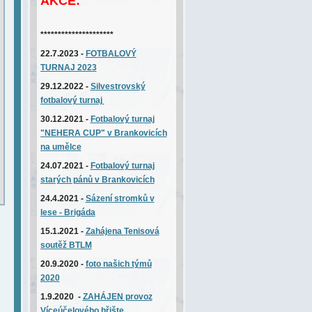
AKCE:
*********************
22.7.2023 -
FOTBALOVÝ
TURNAJ 2023
29.12.2022 -
Silvestrovský
fotbalový turnaj
30.12.2021 -
Fotbalový turnaj
"NEHERA CUP" v Brankovicích
na umělce
24.07.2021 -
Fotbalový turnaj
starých pánů v Brankovicích
24.4.2021 -
Sázení stromků v
lese - Brigáda
15.1.2021 -
Zahájena
T
enisová
soutěž BTLM
20.9.2020 -
foto našich týmů
2020
1.9.2020 -
ZAHÁJEN provoz
Víceúčelového hřište