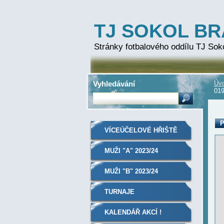
TJ SOKOL B
Stránky fotbalového oddílu TJ Sok
Vyhledávání
Úvo
019
P
VÍCEÚČELOVÉ HŘIŠTĚ
MUŽI "A" 2023/24
MUŽI "B" 2023/24
TURNAJE
KALENDÁŘ AKCÍ !