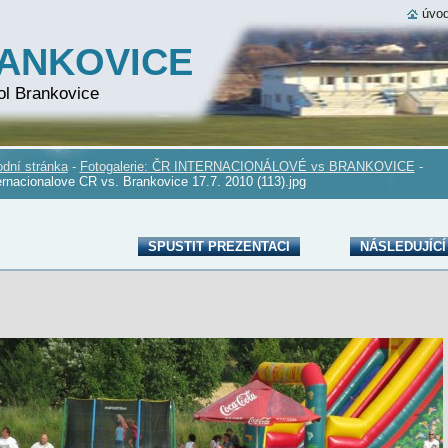
úvod
RANKOVICE
ol Brankovice
dní stránka
-
Fotogalerie: ČR INTERNACIONÁLOVÉ vs BRANKOVICE
-
ernacionalove CR vs. Brankovice 17.7. 2010 (113).jpg
SPUSTIT PREZENTACI
NÁSLEDUJÍCÍ