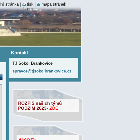
ní stránka
|
tisk
|
mapa stránek
|
rss
Kontakt
TJ Sokol Brankovice
spravce@
tjsokolb
rankovic
e.cz
ROZPIS našich týmů
PODZIM 2023-
ZDE