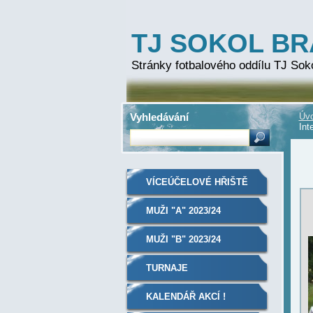
TJ SOKOL B
Stránky fotbalového oddílu TJ Sok
Vyhledávání
Úvo
Int
VÍCEÚČELOVÉ HŘIŠTĚ
MUŽI "A" 2023/24
MUŽI "B" 2023/24
TURNAJE
KALENDÁŘ AKCÍ !