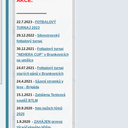
AKCE:
*********************
22.7.2023 -
FOTBALOVÝ
TURNAJ 2023
29.12.2022 -
Silvestrovský
fotbalový turnaj
30.12.2021 -
Fotbalový turnaj
"NEHERA CUP" v Brankovicích
na umělce
24.07.2021 -
Fotbalový turnaj
starých pánů v Brankovicích
24.4.2021 -
Sázení stromků v
lese - Brigáda
15.1.2021 -
Zahájena
T
enisová
soutěž BTLM
20.9.2020 -
foto našich týmů
2020
1.9.2020 -
ZAHÁJEN provoz
Víceúčelového hřište