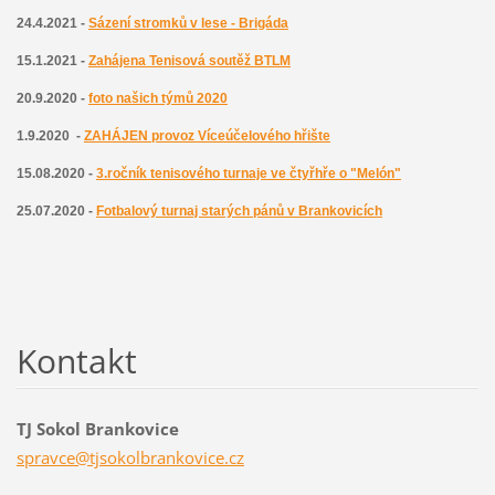
24.4.2021 -
Sázení stromků v lese - Brigáda
15.1.2021 -
Zahájena
T
enisová soutěž BTLM
20.9.2020 -
foto našich týmů 2020
1.9.2020 -
ZAHÁJEN provoz Víceúčelového hřište
15.08.2020 -
3.ročník tenisového turnaje ve čtyřhře o "Melón"
25.07.2020 -
Fotbalový turnaj starých pánů v Brankovicích
Kontakt
TJ Sokol Brankovice
spravce@
tjsokolb
rankovic
e.cz