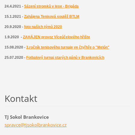
24.4.2021 -
Sázení stromků v lese - Brigáda
15.1.2021 -
Zahájena
T
enisová soutěž BTLM
20.9.2020 -
foto našich týmů 2020
1.9.2020 -
ZAHÁJEN provoz Víceúčelového hřište
15.08.2020 -
3.ročník tenisového turnaje ve čtyřhře o "Melón"
25.07.2020 -
Fotbalový turnaj starých pánů v Brankovicích
Kontakt
TJ Sokol Brankovice
spravce@
tjsokolb
rankovic
e.cz