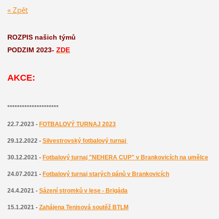
« Zpět
ROZPIS našich týmů
PODZIM 2023-
ZDE
AKCE:
*********************
22.7.2023 -
FOTBALOVÝ TURNAJ 2023
29.12.2022 -
Silvestrovský fotbalový turnaj
30.12.2021 -
Fotbalový turnaj "NEHERA CUP" v Brankovicích na umělce
24.07.2021 -
Fotbalový turnaj starých pánů v Brankovicích
24.4.2021 -
Sázení stromků v lese - Brigáda
15.1.2021 -
Zahájena
T
enisová soutěž BTLM