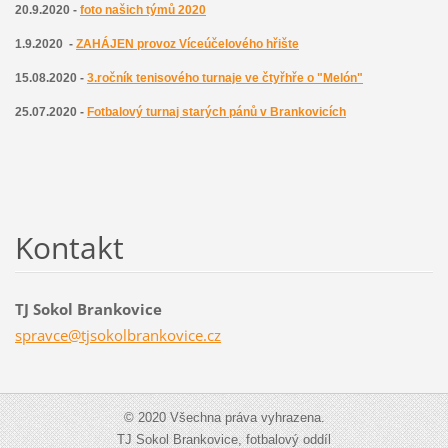
20.9.2020 -
foto našich týmů 2020
1.9.2020 -
ZAHÁJEN provoz Víceúčelového hřište
15.08.2020 -
3.ročník tenisového turnaje ve čtyřhře o "Melón"
25.07.2020 -
Fotbalový turnaj starých pánů v Brankovicích
Kontakt
TJ Sokol Brankovice
spravce@
tjsokolb
rankovic
e.cz
© 2020 Všechna práva vyhrazena.
TJ Sokol Brankovice, fotbalový oddíl