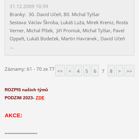
31.12.2009 10:39
Branky: 30. David Učeň, 80. Michal Tylšar
Sestava: Václav Škroba, Lukáš Luža, Mirek Kremz, Rosťa
Verner, Michal Plšek, Jiří Proniuk, Michal Tylšar, Pavel
Oppelt, Lukáš Bodeček, Martin Havránek , David Učeň
...
Záznamy: 61 - 70 ze 77
<<
<
4
5
6
7
8
>
>>
ROZPIS našich týmů
PODZIM 2023-
ZDE
AKCE:
*********************