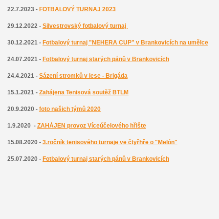
22.7.2023 -
FOTBALOVÝ TURNAJ 2023
29.12.2022 -
Silvestrovský fotbalový turnaj
30.12.2021 -
Fotbalový turnaj "NEHERA CUP" v Brankovicích na umělce
24.07.2021 -
Fotbalový turnaj starých pánů v Brankovicích
24.4.2021 -
Sázení stromků v lese - Brigáda
15.1.2021 -
Zahájena
T
enisová soutěž BTLM
20.9.2020 -
foto našich týmů 2020
1.9.2020 -
ZAHÁJEN provoz Víceúčelového hřište
15.08.2020 -
3.ročník tenisového turnaje ve čtyřhře o "Melón"
25.07.2020 -
Fotbalový turnaj starých pánů v Brankovicích