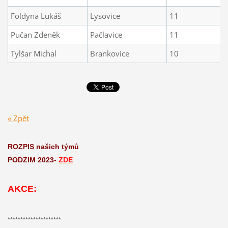
Foldyna Lukáš
Lysovice
11
Pučan Zdeněk
Pačlavice
11
Tylšar Michal
Brankovice
10
« Zpět
ROZPIS našich týmů
PODZIM 2023-
ZDE
AKCE:
*********************