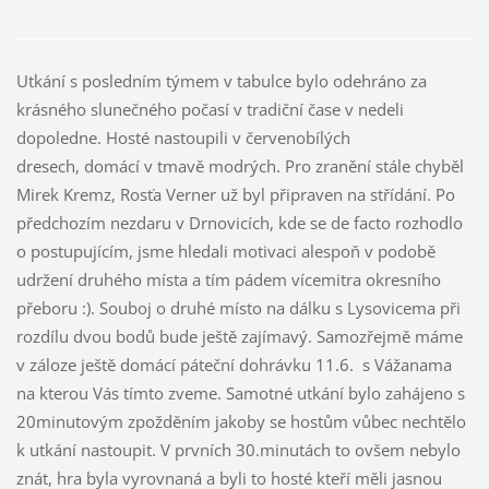
Utkání s posledním týmem v tabulce bylo odehráno za
krásného slunečného počasí v tradiční čase v nedeli
dopoledne. Hosté nastoupili v červenobílých
dresech, domácí v tmavě modrých. Pro zranění stále chyběl
Mirek Kremz, Rosťa Verner už byl připraven na střídání. Po
předchozím nezdaru v Drnovicích, kde se de facto rozhodlo
o postupujícím, jsme hledali motivaci alespoň v podobě
udržení druhého místa a tím pádem vícemitra okresního
přeboru :). Souboj o druhé místo na dálku s Lysovicema při
rozdílu dvou bodů bude ještě zajímavý. Samozřejmě máme
v záloze ještě domácí páteční dohrávku 11.6. s Vážanama
na kterou Vás tímto zveme. Samotné utkání bylo zahájeno s
20minutovým zpožděním jakoby se hostům vůbec nechtělo
k utkání nastoupit. V prvních 30.minutách to ovšem nebylo
znát, hra byla vyrovnaná a byli to hosté kteří měli jasnou