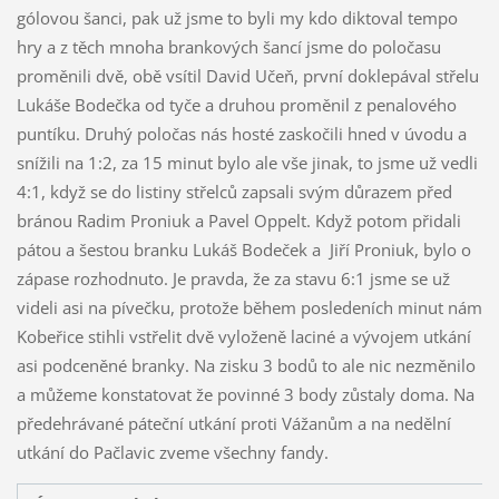
gólovou šanci, pak už jsme to byli my kdo diktoval tempo
hry a z těch mnoha brankových šancí jsme do poločasu
proměnili dvě, obě vsítil David Učeň, první doklepával střelu
Lukáše Bodečka od tyče a druhou proměnil z penalového
puntíku. Druhý poločas nás hosté zaskočili hned v úvodu a
snížili na 1:2, za 15 minut bylo ale vše jinak, to jsme už vedli
4:1, když se do listiny střelců zapsali svým důrazem před
bránou Radim Proniuk a Pavel Oppelt. Když potom přidali
pátou a šestou branku Lukáš Bodeček a Jiří Proniuk, bylo o
zápase rozhodnuto. Je pravda, že za stavu 6:1 jsme se už
videli asi na pívečku, protože během posledeních minut nám
Kobeřice stihli vstřelit dvě vyloženě laciné a vývojem utkání
asi podceněné branky. Na zisku 3 bodů to ale nic nezměnilo
a můžeme konstatovat že povinné 3 body zůstaly doma. Na
předehrávané páteční utkání proti Vážanům a na nedělní
utkání do Pačlavic zveme všechny fandy.