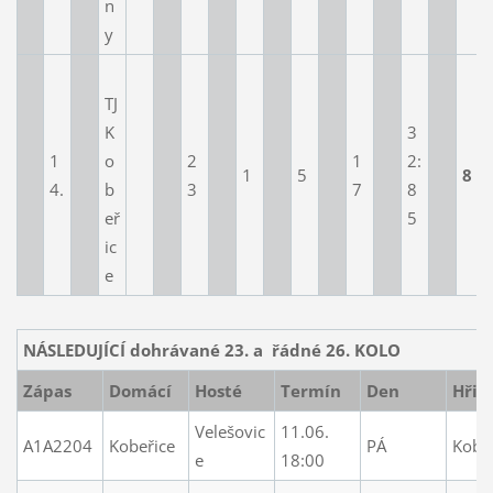
n
y
TJ
K
3
1
o
2
1
2:
1
5
8
4.
b
3
7
8
eř
5
ic
e
NÁSLEDUJÍCÍ dohrávané 23. a řádné 26. KOLO
Zápas
Domácí
Hosté
Termín
Den
Hřiš
Velešovic
11.06.
A1A2204
Kobeřice
PÁ
Kobe
e
18:00