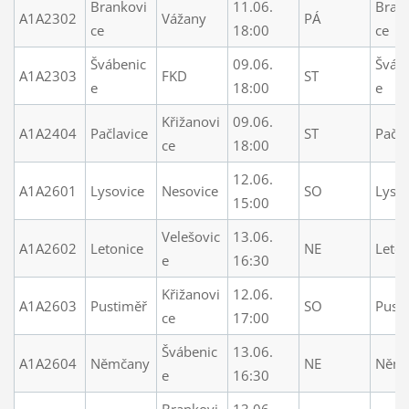
Brankovi
11.06.
Bran
A1A2302
Vážany
PÁ
ce
18:00
ce
Švábenic
09.06.
Šváb
A1A2303
FKD
ST
e
18:00
e
Křižanovi
09.06.
A1A2404
Pačlavice
ST
Pačla
ce
18:00
12.06.
A1A2601
Lysovice
Nesovice
SO
Lysov
15:00
Velešovic
13.06.
A1A2602
Letonice
NE
Leton
e
16:30
Křižanovi
12.06.
A1A2603
Pustiměř
SO
Pust
ce
17:00
Švábenic
13.06.
A1A2604
Němčany
NE
Něm
e
16:30
Brankovi
13.06.