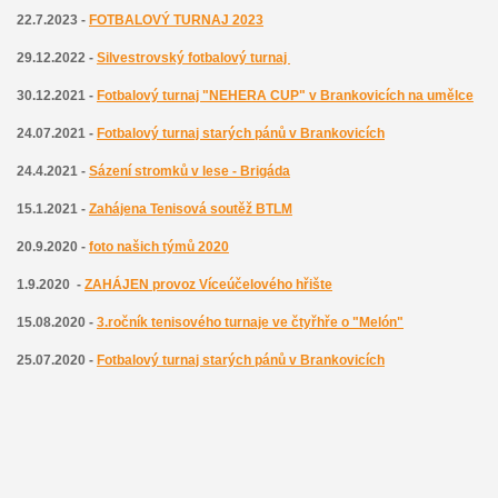
22.7.2023 -
FOTBALOVÝ TURNAJ 2023
29.12.2022 -
Silvestrovský fotbalový turnaj
30.12.2021 -
Fotbalový turnaj "NEHERA CUP" v Brankovicích na umělce
24.07.2021 -
Fotbalový turnaj starých pánů v Brankovicích
24.4.2021 -
Sázení stromků v lese - Brigáda
15.1.2021 -
Zahájena
T
enisová soutěž BTLM
20.9.2020 -
foto našich týmů 2020
1.9.2020 -
ZAHÁJEN provoz Víceúčelového hřište
15.08.2020 -
3.ročník tenisového turnaje ve čtyřhře o "Melón"
25.07.2020 -
Fotbalový turnaj starých pánů v Brankovicích