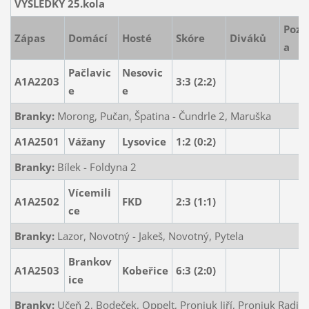
VÝSLEDKY 25.kola
Poz
Zápas
Domácí
Hosté
Skóre
Diváků
a
Pačlavic
Nesovic
A1A2203
3:3
(2:2)
e
e
Branky:
Morong, Pučan, Špatina - Čundrle 2, Maruška
A1A2501
Vážany
Lysovice
1:2
(0:2)
Branky:
Bílek - Foldyna 2
Vícemili
A1A2502
FKD
2:3
(1:1)
ce
Branky:
Lazor, Novotný - Jakeš, Novotný, Pytela
Brankov
A1A2503
Kobeřice
6:3
(2:0)
ice
Branky:
Učeň 2, Bodeček, Oppelt, Proniuk Jiří, Proniuk Radim