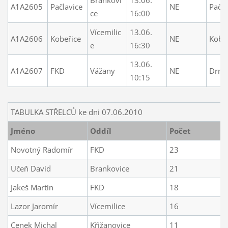
A1A2605
Pačlavice
NE
Pačla
ce
16:00
Vícemilic
13.06.
A1A2606
Kobeřice
NE
Kobe
e
16:30
13.06.
A1A2607
FKD
Vážany
NE
Drno
10:15
TABULKA STŘELCŮ ke dni 07.06.2010
Jméno
Oddíl
Počet
Novotný Radomír
FKD
23
Učeň David
Brankovice
21
Jakeš Martin
FKD
18
Lazor Jaromír
Vícemilice
16
Cenek Michal
Křižanovice
11