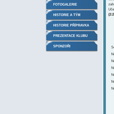
zah
FOTOGALERIE
Uče
(2:2
HISTORIE A TÝM
HISTORIE PŘÍPRAVKA
PREZENTACE KLUBU
SPONZOŘI
S
N
N
N
N
N
N