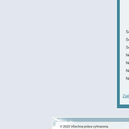
S
S
S
N
N
N
N
Zpě
© 2020 Všechna práva vyhrazena.