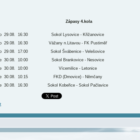
Zápasy 4.kola
o
29.08.
16:30
Sokol Lysovice - Křižanovice
o
29.08.
16:30
Vážany n.Litavou - FK Pustiměř
o
29.08.
17:00
Sokol Švábenice - Velešovice
e
30.08.
10:00
Sokol Brankovice - Nesovice
e
30.08.
10:00
Vícemilice - Letonice
e
30.08.
10:15
FKD (Drnovice) - Němčany
e
30.08.
16:30
Sokol Kobeřice - Sokol Pačlavice
t