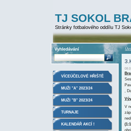
TJ SOKOL B
Stránky fotbalového oddílu TJ Sok
Vyhledávání
Úvo
3.
08.0
Bra
VÍCEÚČELOVÉ HŘIŠTĚ
Ses
Pav
MUŽI "A" 2023/24
, D
Výv
MUŽI "B" 2023/24
V n
TURNAJE
záp
ned
KALENDÁŘ AKCÍ !
(1:1
obr