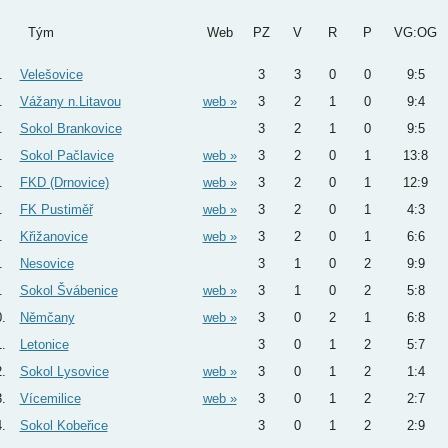
Tým
Web
PZ
V
R
P
VG:OG
.
Velešovice
3
3
0
0
9:5
.
Vážany n.Litavou
web »
3
2
1
0
9:4
.
Sokol Brankovice
3
2
1
0
9:5
.
Sokol Pačlavice
web »
3
2
0
1
13:8
.
FKD (Drnovice)
web »
3
2
0
1
12:9
.
FK Pustiměř
web »
3
2
0
1
4:3
.
Křižanovice
web »
3
2
0
1
6:6
.
Nesovice
3
1
0
2
9:9
.
Sokol Švábenice
web »
3
1
0
2
5:8
.
Němčany
web »
3
0
2
1
6:8
.
Letonice
3
0
1
2
5:7
.
Sokol Lysovice
web »
3
0
1
2
1:4
.
Vícemilice
web »
3
0
1
2
2:7
.
Sokol Kobeřice
3
0
1
2
2:9