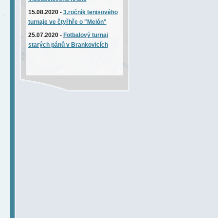
15.08.2020 -
3.ročník tenisového
+/-
PB
turnaje ve čtyřhře o "Melón"
25.07.2020 -
Fotbalový turnaj
6
9
starých pánů v Brankovicích
4
7
4
7
0
6
0
6
0
6
3
6
-3
3
0
3
-4
2
-5
1
-2
1
-2
1
-5
1