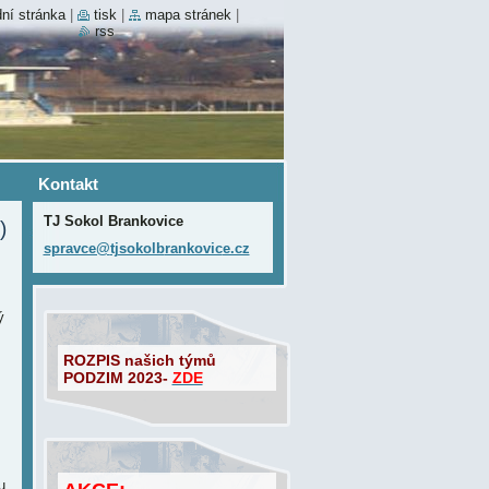
ní stránka
|
tisk
|
mapa stránek
|
rss
Kontakt
TJ Sokol Brankovice
)
spravce@
tjsokolb
rankovic
e.cz
ý
ROZPIS našich týmů
PODZIM 2023-
ZDE
u