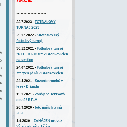
AKCE:
d
*********************
22.7.2023 -
FOTBALOVÝ
TURNAJ 2023
29.12.2022 -
Silvestrovský
fotbalový turnaj
30.12.2021 -
Fotbalový turnaj
)
více »
"NEHERA CUP" v Brankovicích
na umělce
)
více »
24.07.2021 -
Fotbalový turnaj
)
více »
starých pánů v Brankovicích
)
více »
24.4.2021 -
Sázení stromků v
)
více »
lese - Brigáda
)
více »
15.1.2021 -
Zahájena
T
enisová
)
více »
soutěž BTLM
20.9.2020 -
foto našich týmů
2020
1.9.2020 -
ZAHÁJEN provoz
Víceúčelového hřište