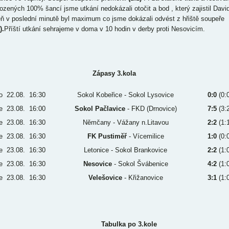
ozených 100% šancí jsme utkání nedokázali otočit a bod , který zajistil Davi
ň v poslední minutě byl maximum co jsme dokázali odvést z hřiště soupeře
).
Příští utkání sehrajeme v doma v 10 hodin v derby proti Nesovicím.
Zápasy 3.kola
o
22.08.
16:30
Sokol Kobeřice - Sokol Lysovice
0:0
(0:0
e
23.08.
16:00
Sokol Pačlavice
- FKD (Drnovice)
7:5
(3:2
e
23.08.
16:30
Němčany - Vážany n.Litavou
2:2
(1:1
e
23.08.
16:30
FK Pustiměř
- Vícemilice
1:0
(0:0
e
23.08.
16:30
Letonice - Sokol Brankovice
2:2
(1:0
e
23.08.
16:30
Nesovice
- Sokol Švábenice
4:2
(1:0
e
23.08.
16:30
Velešovice
- Křižanovice
3:1
(1:0
Tabulka po 3.kole