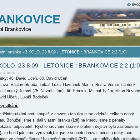
úvod
RANKOVICE
ol Brankovice
dní stránka
-
3.KOLO, 23.8.09 - LETONICE : BRANKOVICE 2:2 (1:0)
KOLO, 23.8.09 - LETONICE : BRANKOVICE 2:2 (1:0
1.2010 14:52
nky:
48. David Učeň, 88. David Učeň
tava: Václav Škroba, Lukáš Luža, Havránek Martin, Rosťa Verner, Láníček
el,Loucký Tomáš (75. Navrátil Jan), Jiří Proniuk, Michal Tylšar, Milan Novotn
avid Učeň , Lukáš Bodeček
oj utkání:
edělním utkání proti soupeři z chvostu tabulky jsme odehráli celkem dobrý
as. Bohužel jsme si dali vlastní branku
(1:0),
na kterou jsme z penalty
okázali odpovědět. Rychlé srovnání skore v druhém dějství bylo zasloužené
),
ale hned jak jsme vyrovnali,tak jsme soupeři darovali penaltu (díky ruce
ánce ve vápně). Soupeř bezpečně proměnil
(2:1)
. I za stálého tlaku a festival