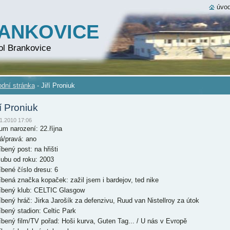
úvod
RANKOVICE
ol Brankovice
dní stránka
-
Jiří Proniuk
ří Proniuk
1.2010 17:06
um narození: 22.října
á/pravá: ano
bený post: na hřišti
lubu od roku: 2003
íbené číslo dresu: 6
íbená značka kopaček: zažil jsem i bardejov, ted nike
íbený klub: CELTIC Glasgow
íbený hráč: Jirka Jarošík za defenzivu, Ruud van Nistellroy za útok
íbený stadion: Celtic Park
íbený film/TV pořad: Hoši kurva, Guten Tag... / U nás v Evropě