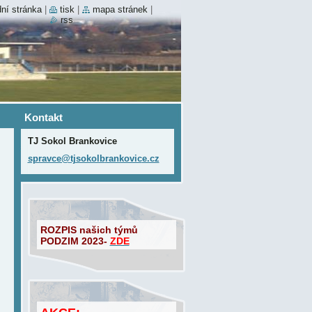
ní stránka
|
tisk
|
mapa stránek
|
rss
Kontakt
TJ Sokol Brankovice
spravce@
tjsokolb
rankovic
e.cz
ROZPIS našich týmů
PODZIM 2023-
ZDE