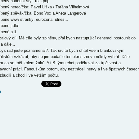
íbený hudební styl: rockpop
íbený herec/čka: Pavel Liška / Taťána Vilhelmová
íbený zpěvák/čka: Bono Vox a Aneta Langerová
íbené www stránky: eurozona, idnes...
bené jídlo:
íbené pití:
balový cíl: Mé cíle byly splněny, přál bych nastupující generaci postoupit do
a dále...
bys rád ještě poznamenal?: Tak určitě bych chtěl všem brankovským
álistům vzkázat, aby se jim podařilo ten okres znovu někdy vyhrát. Dále
m co se točí kolem žáků, A i B týmu chci poděkovat za trpělivost a
avadní práci. Fanouškům potom, aby neztráceli nervy a i ve špatných časec
zbudili a chodili ve větším počtu.
t