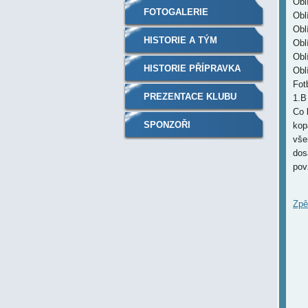
Obl
FOTOGALERIE
Obl
Obl
HISTORIE A TÝM
Obl
Oblí
HISTORIE PŘÍPRAVKA
Obl
Fot
PREZENTACE KLUBU
1.B 
Co 
SPONZOŘI
kop
vše
dos
pov
Zpě