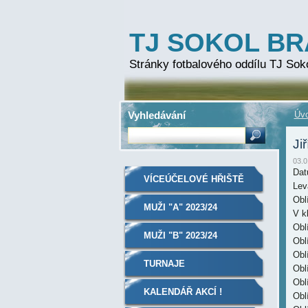
TJ SOKOL B
Stránky fotbalového oddílu TJ Sok
Vyhledávání
Úvo
Ji
03.0
Dat
VÍCEÚČELOVÉ HŘIŠTĚ
Lev
Oblí
MUŽI "A" 2023/24
V k
Obl
MUŽI "B" 2023/24
Obl
Obl
TURNAJE
Obl
Obl
KALENDÁŘ AKCÍ !
Obl