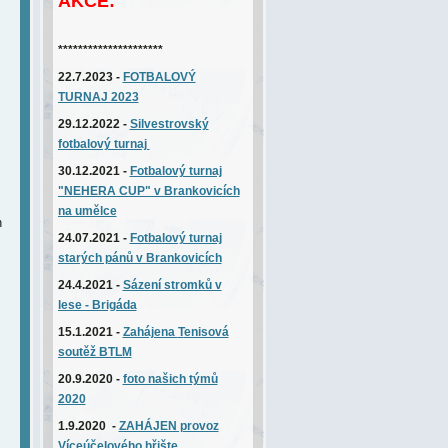
AKCE:
*********************
22.7.2023 -
FOTBALOVÝ
TURNAJ 2023
29.12.2022 -
Silvestrovský
fotbalový turnaj
30.12.2021 -
Fotbalový turnaj
"NEHERA CUP" v Brankovicích
na umělce
h
24.07.2021 -
Fotbalový turnaj
starých pánů v Brankovicích
24.4.2021 -
Sázení stromků v
lese - Brigáda
15.1.2021 -
Zahájena
T
enisová
soutěž BTLM
20.9.2020 -
foto našich týmů
2020
1.9.2020 -
ZAHÁJEN provoz
Víceúčelového hřište