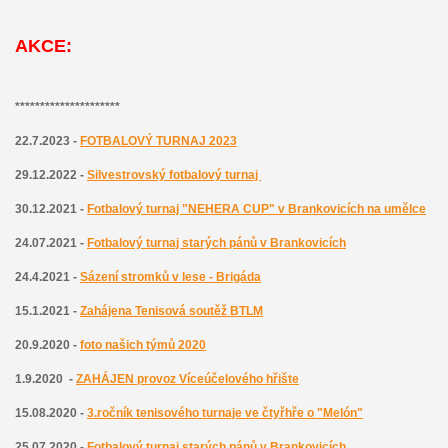
AKCE:
*********************
22.7.2023 -
FOTBALOVÝ TURNAJ 2023
29.12.2022 -
Silvestrovský fotbalový turnaj
30.12.2021 -
Fotbalový turnaj "NEHERA CUP" v Brankovicích na umělce
24.07.2021 -
Fotbalový turnaj starých pánů v Brankovicích
24.4.2021 -
Sázení stromků v lese - Brigáda
15.1.2021 -
Zahájena
T
enisová soutěž BTLM
20.9.2020 -
foto našich týmů 2020
1.9.2020 -
ZAHÁJEN provoz Víceúčelového hřište
15.08.2020 -
3.ročník tenisového turnaje ve čtyřhře o "Melón"
25.07.2020 -
Fotbalový turnaj starých pánů v Brankovicích