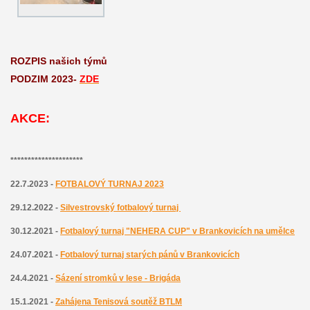
ROZPIS našich týmů
PODZIM 2023-
ZDE
AKCE:
*********************
22.7.2023 -
FOTBALOVÝ TURNAJ 2023
29.12.2022 -
Silvestrovský fotbalový turnaj
30.12.2021 -
Fotbalový turnaj "NEHERA CUP" v Brankovicích na umělce
24.07.2021 -
Fotbalový turnaj starých pánů v Brankovicích
24.4.2021 -
Sázení stromků v lese - Brigáda
15.1.2021 -
Zahájena
T
enisová soutěž BTLM