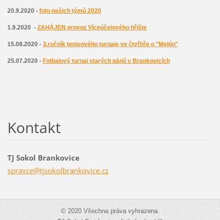
20.9.2020 -
foto našich týmů 2020
1.9.2020 -
ZAHÁJEN provoz Víceúčelového hřište
15.08.2020 -
3.ročník tenisového turnaje ve čtyřhře o "Melón"
25.07.2020 -
Fotbalový turnaj starých pánů v Brankovicích
Kontakt
TJ Sokol Brankovice
spravce@
tjsokolb
rankovic
e.cz
© 2020 Všechna práva vyhrazena.