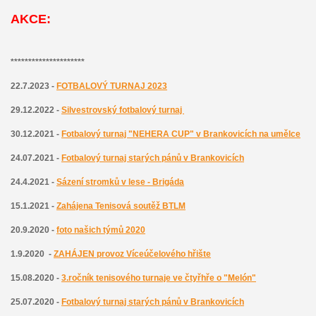
AKCE:
*********************
22.7.2023 -
FOTBALOVÝ TURNAJ 2023
29.12.2022 -
Silvestrovský fotbalový turnaj
30.12.2021 -
Fotbalový turnaj "NEHERA CUP" v Brankovicích na umělce
24.07.2021 -
Fotbalový turnaj starých pánů v Brankovicích
24.4.2021 -
Sázení stromků v lese - Brigáda
15.1.2021 -
Zahájena
T
enisová soutěž BTLM
20.9.2020 -
foto našich týmů 2020
1.9.2020 -
ZAHÁJEN provoz Víceúčelového hřište
15.08.2020 -
3.ročník tenisového turnaje ve čtyřhře o "Melón"
25.07.2020 -
Fotbalový turnaj starých pánů v Brankovicích