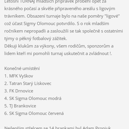
Letošní TURNAJ mladších přípravek proběhl opět za
krásného počasí a skvěle připraveného areálu s ligovým
trávníkem. Obsazení turnaje bylo na naše poměry "ligové"
což účast Sigmy Olomouc potvrdilo. S o rok mladším
ročníkem nepropadli a zasloužili se tak společně s ostatními
týmy o pěkný fotbalový zážitek.
Děkuji klukům za výkony, všem rodičům, sponzorům a
lidem kteří mi pomohli turnaj uskutečnit a zvládnout !.
Konečné umístění
1. MFK Vyškov
2. Tatran Starý Lískovec
3. FK Drnovice
4. SK Sigma Olomouc modrá
5. TJ Brankovice
6. SK Sigma Olomouc červená
Nejlepším střelcem se 14 brankami byl Adam Proniuk.