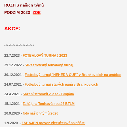
ROZPIS našich týmů
PODZIM 2023-
ZDE
AKCE:
*********************
22.7.2023 -
FOTBALOVÝ TURNAJ 2023
29.12.2022 -
Silvestrovský fotbalový turnaj
30.12.2021 -
Fotbalový turnaj "NEHERA CUP" v Brankovicích na umělce
24.07.2021 -
Fotbalový turnaj starých pánů v Brankovicích
24.4.2021 -
Sázení stromků v lese - Brigáda
15.1.2021 -
Zahájena
T
enisová soutěž BTLM
20.9.2020 -
foto našich týmů 2020
1.9.2020 -
ZAHÁJEN provoz Víceúčelového hřište