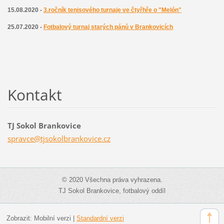
15.08.2020 -
3.ročník tenisového turnaje ve čtyřhře o "Melón"
25.07.2020 -
Fotbalový turnaj starých pánů v Brankovicích
Kontakt
TJ Sokol Brankovice
spravce@
tjsokolb
rankovic
e.cz
© 2020 Všechna práva vyhrazena.
TJ Sokol Brankovice, fotbalový oddíl
Zobrazit:
Mobilní verzi
|
Standardní verzi