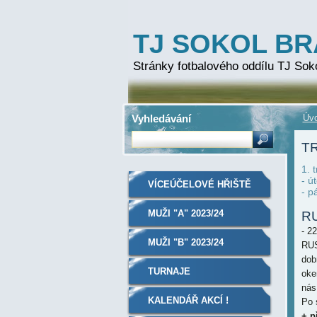
TJ SOKOL B
Stránky fotbalového oddílu TJ Sok
Vyhledávání
Úvo
TR
1. 
- ú
VÍCEÚČELOVÉ HŘIŠTĚ
- p
MUŽI "A" 2023/24
R
- 22
MUŽI "B" 2023/24
RUS
dob
TURNAJE
oke
nás
KALENDÁŘ AKCÍ !
Po 
+ p