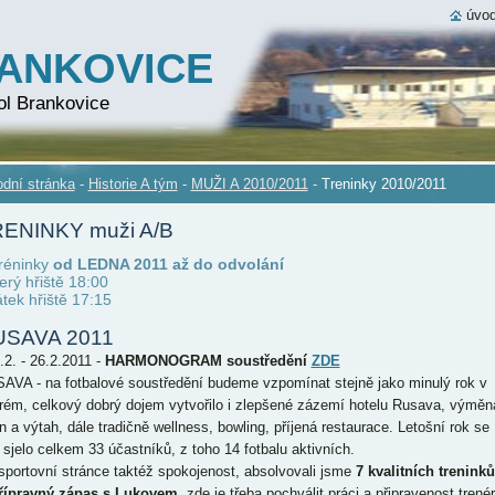
úvod
RANKOVICE
ol Brankovice
dní stránka
-
Historie A tým
-
MUŽI A 2010/2011
-
Treninky 2010/2011
ENINKY muži A/B
tréninky
od LEDNA 2011 až do odvolání
terý hřiště 18:00
átek hřiště 17:15
USAVA 2011
.2. - 26.2.2011 -
HARMONOGRAM soustředění
ZDE
AVA - na fotbalové soustředění budeme vzpomínat stejně jako minulý rok v
rém, celkový dobrý dojem vytvořilo i zlepšené zázemí hotelu Rusava, výměn
n a výtah, dále tradičně wellness, bowling, příjená restaurace. Letošní rok se
 sjelo celkem 33 účastníků, z toho 14 fotbalu aktivních.
sportovní stránce taktéž spokojenost, absolvovali jsme
7 kvalitních treninků
řípravný zápas s Lukovem
, zde je třeba pochválit práci a připravenost trené