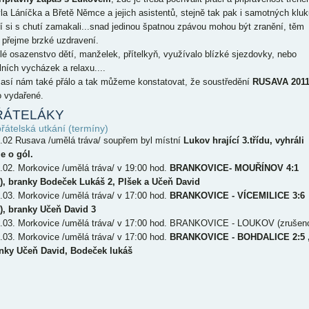
la Láníčka a Břetě Němce a jejich asistentů, stejně tak pak i samotných kluk
ří si s chutí zamakali...snad jedinou špatnou zpávou mohou být zranění, těm
 přejme brzké uzdravení.
lé osazenstvo dětí, manželek, přítelkyň, využívalo blízké sjezdovky, nebo
lních vycházek a relaxu....
así nám také přálo a tak můžeme konstatovat, že soustředění
RUSAVA 201
o vydařené.
ŘÁTELÁKY
přátelská utkání (termíny)
5.02 Rusava /umělá tráva/ soupřem byl místní
Lukov hrající 3.třídu, vyhráli
e o gól.
7.02. Morkovice /umělá tráva/ v 19:00 hod.
BRANKOVICE- MOUŘÍNOV 4:1
1), branky Bodeček Lukáš 2, Plšek a Učeň David
6.03. Morkovice /umělá tráva/ v 17:00 hod.
BRANKOVICE - VÍCEMILICE 3:6
2), branky Učeň David 3
3.03. Morkovice /umělá tráva/ v 17:00 hod. BRANKOVICE - LOUKOV (zrušen
7.03. Morkovice /umělá tráva/ v 17:00 hod.
BRANKOVICE - BOHDALICE 2:5 
nky Učeň David, Bodeček lukáš