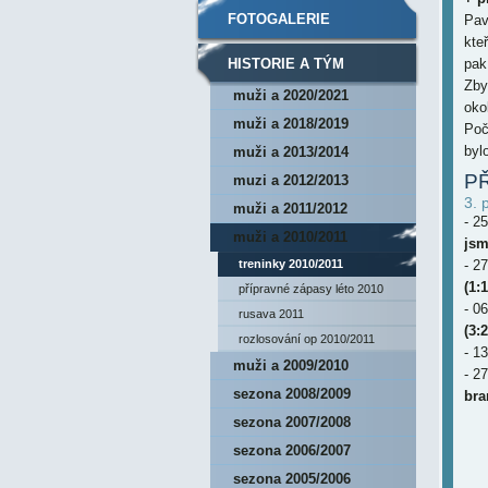
FOTOGALERIE
Pav
kte
HISTORIE A TÝM
pak
Zby
muži a 2020/2021
oko
muži a 2018/2019
Poč
byl
muži a 2013/2014
P
muzi a 2012/2013
3. 
muži a 2011/2012
- 2
muži a 2010/2011
jsm
treninky 2010/2011
- 2
(1:
přípravné zápasy léto 2010
- 0
rusava 2011
(3:
rozlosování op 2010/2011
- 1
muži a 2009/2010
- 2
sezona 2008/2009
bra
sezona 2007/2008
sezona 2006/2007
sezona 2005/2006