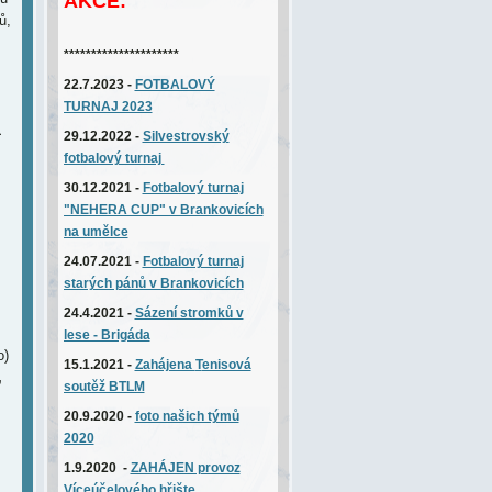
AKCE:
ů,
*********************
22.7.2023 -
FOTBALOVÝ
TURNAJ 2023
1
29.12.2022 -
Silvestrovský
fotbalový turnaj
30.12.2021 -
Fotbalový turnaj
"NEHERA CUP" v Brankovicích
na umělce
24.07.2021 -
Fotbalový turnaj
starých pánů v Brankovicích
24.4.2021 -
Sázení stromků v
lese - Brigáda
o)
15.1.2021 -
Zahájena
T
enisová
,
soutěž BTLM
20.9.2020 -
foto našich týmů
2020
1.9.2020 -
ZAHÁJEN provoz
Víceúčelového hřište