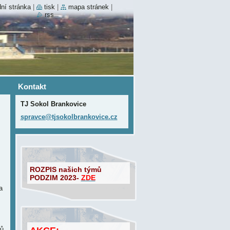
ní stránka
|
tisk
|
mapa stránek
|
rss
Kontakt
TJ Sokol Brankovice
spravce@
tjsokolb
rankovic
e.cz
ROZPIS našich týmů
PODZIM 2023-
ZDE
a
rů